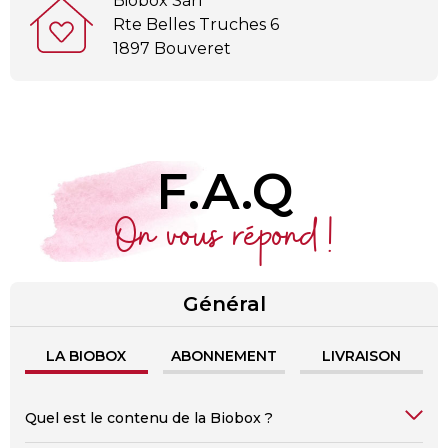
Biobox Sàrl
Rte Belles Truches 6
1897 Bouveret
F.A.Q
On vous répond !
Général
LA BIOBOX
ABONNEMENT
LIVRAISON
Quel est le contenu de la Biobox ?